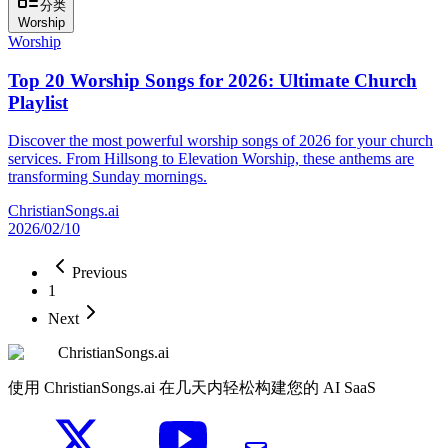
分类
Worship
Worship
Top 20 Worship Songs for 2026: Ultimate Church
Playlist
Discover the most powerful worship songs of 2026 for your church
services. From Hillsong to Elevation Worship, these anthems are
transforming Sunday mornings.
ChristianSongs.ai
2026/02/10
Previous
1
Next
ChristianSongs.ai
使用 ChristianSongs.ai 在几天内轻松构建您的 AI SaaS