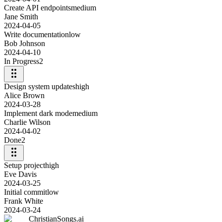
Create API endpoints
medium
Jane Smith
2024-04-05
Write documentation
low
Bob Johnson
2024-04-10
In Progress
2
Design system updates
high
Alice Brown
2024-03-28
Implement dark mode
medium
Charlie Wilson
2024-04-02
Done
2
Setup project
high
Eve Davis
2024-03-25
Initial commit
low
Frank White
2024-03-24
ChristianSongs.ai